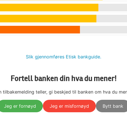
Slik gjennomføres Etisk bankguide.
Fortell banken din hva du mener!
n tilbakemelding teller, gi beskjed til banken om hva du men
Jeg er fornøyd
Jeg er misfornøyd
Bytt bank